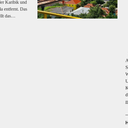
der Karibik und
a entfernt. Das
ellt das…
H
A
S
W
U
K
d
m
H