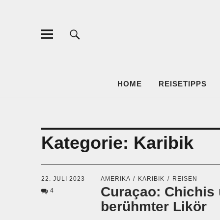
BRUDER A
HOME
REISETIPPS
Kategorie:
Karibik
22. JULI 2023
AMERIKA
KARIBIK
REISEN
Curaçao: Chichis 
4
berühmter Likör