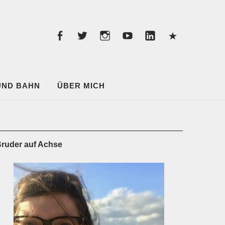
Facebook
Twitter
instagram
youtube
linkedin
Pintere
Facebook
Twitter
instagram
youtube
linkedin
Pinterest
 UND BAHN
ÜBER MICH
ruder auf Achse