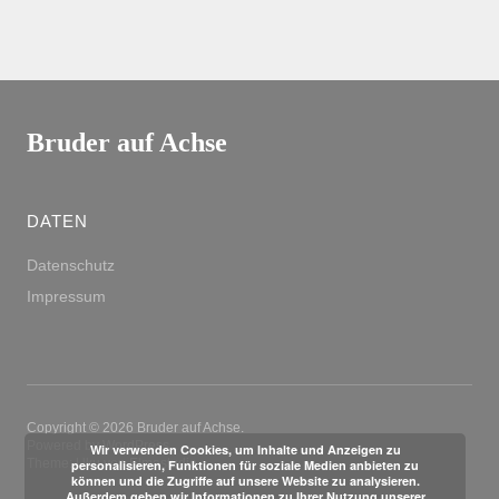
Bruder auf Achse
DATEN
Datenschutz
Impressum
Copyright © 2026 Bruder auf Achse
Powered by
WordPress
Wir verwenden Cookies, um Inhalte und Anzeigen zu
Theme: Uku von
Elmastudio
personalisieren, Funktionen für soziale Medien anbieten zu
können und die Zugriffe auf unsere Website zu analysieren.
Außerdem geben wir Informationen zu Ihrer Nutzung unserer