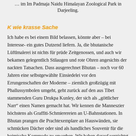
… im Im Padmaja Naidu Himalayan Zoological Park in
Darjeeling.
K wie krasse Sache
Ich habe es bei einem Bild belassen, könnte aber – bei
Interesse- ein gutes Dutzend liefern. Ja, die bhutanische
Lüftlmalerei ist nichts für prüde Zeitgenossen, und auch wir
bekamen gelegentlich Stilaugen und rote Ohren angesichts der
nackten Tatsachen. Dass ausgerechnet Bhutan – noch vor 60
Jahren eine selbstgewählte Einsiedelei vor den
Errungenschaften der Moderne – ziemlich großzügig mit
Phallussymbolen umgeht, geht zurück auf den aus Tibet
stammenden Guru Drukpa Kunley, der sich als „göttlicher
Narr“ einen Namen gemacht hat. Wir kennen die Manneszier
höchstens als Graffiti-Schmierereien an U-Bahnstationen. In
Bhutan prangen die Prachtexemplare an Hauswänden, sie
schmücken Dächer oder sind als handliches Souvenir für die
heimische Kommode zu erwerben. Wir haben darauf verzichtet