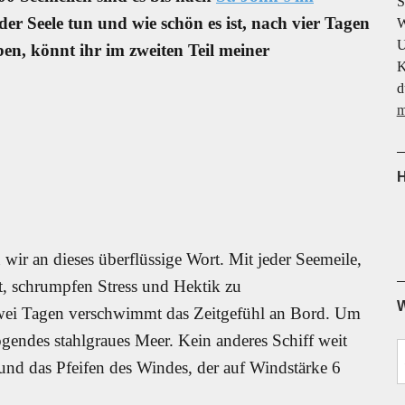
S
der Seele tun und wie schön es ist, nach vier Tagen
W
U
en, könnt ihr im zweiten Teil meiner
K
d
m
H
ir an dieses überflüssige Wort. Mit jeder Seemeile,
, schrumpfen Stress und Hektik zu
W
wei Tagen verschwimmt das Zeitgefühl an Bord. Um
endes stahlgraues Meer. Kein anderes Schiff weit
und das Pfeifen des Windes, der auf Windstärke 6