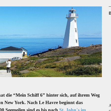
B
t die “Mein Schiff 6” hinter sich, auf ihrem Weg
H
n New York. Nach Le Havre beginnt das
A
00 Seemeilen sind es bis nach
St. John´s im