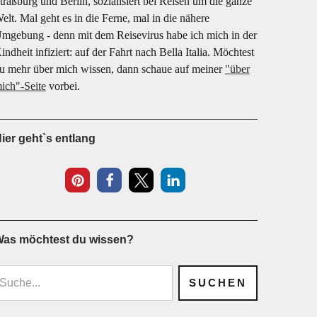
traßburg und Berlin, sozialisiert bei Reisen um die ganze
elt. Mal geht es in die Ferne, mal in die nähere
mgebung - denn mit dem Reisevirus habe ich mich in der
indheit infiziert: auf der Fahrt nach Bella Italia. Möchtest
u mehr über mich wissen, dann schaue auf meiner
"über
ich"-Seite
vorbei.
ier geht`s entlang
13
as möchtest du wissen?