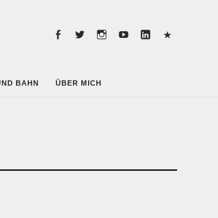
Facebook
Twitter
instagram
youtube
linkedin
Pintere
Facebook
Twitter
instagram
youtube
linkedin
Pinterest
 UND BAHN
ÜBER MICH